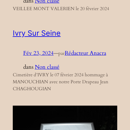
dans
Non classé
VEILLEE MONT VALERIEN le 20 février 2024
Ivry Sur Seine
Fév 23, 2024
—
Rédacteur Anacra
par
dans
Non classé
Cimetière d’IVRY le 07 février 2024 hommage à
MANOUCHIAN avec notre Porte Drapeau Jean
CHAGHOUGIAN