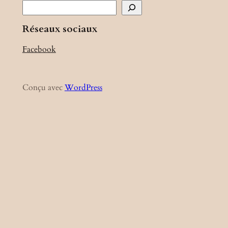
R
e
Réseaux sociaux
c
h
Facebook
e
r
c
Conçu avec
WordPress
h
e
r