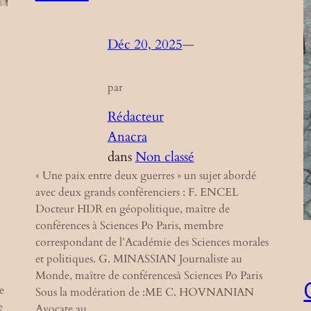
Déc 20, 2025
—
par
Rédacteur
Anacra
dans
Non classé
« Une paix entre deux guerres » un sujet abordé
avec deux grands conférenciers : F. ENCEL
Docteur HDR en géopolitique, maître de
conférences à Sciences Po Paris, membre
correspondant de l’Académie des Sciences morales
et politiques. G. MINASSIAN Journaliste au
Monde, maître de conférencesà Sciences Po Paris
e
Sous la modération de :ME C. HOVNANIAN
e
Avocate au…