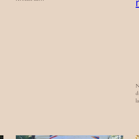
N
d
l