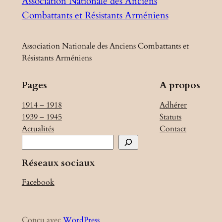
Association Nationale des Anciens
Combattants et Résistants Arméniens
Association Nationale des Anciens Combattants et
Résistants Arméniens
Pages
A propos
1914 – 1918
Adhérer
1939 – 1945
Statuts
Actualités
Contact
R
e
Réseaux sociaux
c
h
Facebook
e
r
c
Conçu avec
WordPress