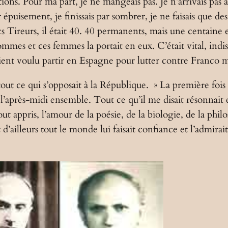
tions. Pour ma part, je ne mangeais pas. Je n’arrivais pas 
 épuisement, je finissais par sombrer, je ne faisais que de
ncs Tireurs, il était 40. 40 permanents, mais une centaine 
ommes et ces femmes la portait en eux. C’était vital, ind
t voulu partir en Espagne pour lutter contre Franco mais
à tout ce qui s’opposait à la République. » La première fo
l’après-midi ensemble. Tout ce qu’il me disait résonnai
ppris, l’amour de la poésie, de la biologie, de la philosop
’ailleurs tout le monde lui faisait confiance et l’admirait. 