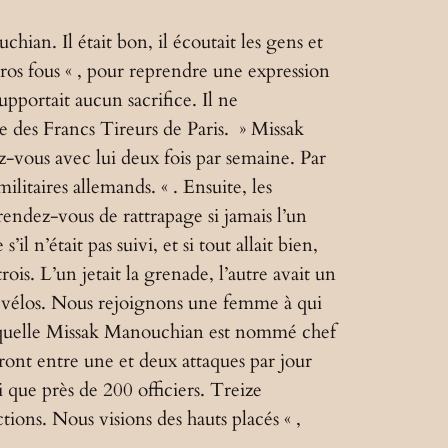
ian. Il était bon, il écoutait les gens et
Héros fous « , pour reprendre une expression
upportait aucun sacrifice. Il ne
re des Francs Tireurs de Paris. » Missak
ez-vous avec lui deux fois par semaine. Par
litaires allemands. « . Ensuite, les
rendez-vous de rattrapage si jamais l’un
n’était pas suivi, et si tout allait bien,
ois. L’un jetait la grenade, l’autre avait un
es vélos. Nous rejoignons une femme à qui
à laquelle Missak Manouchian est nommé chef
eront entre une et deux attaques par jour
i que près de 200 officiers. Treize
ions. Nous visions des hauts placés « ,