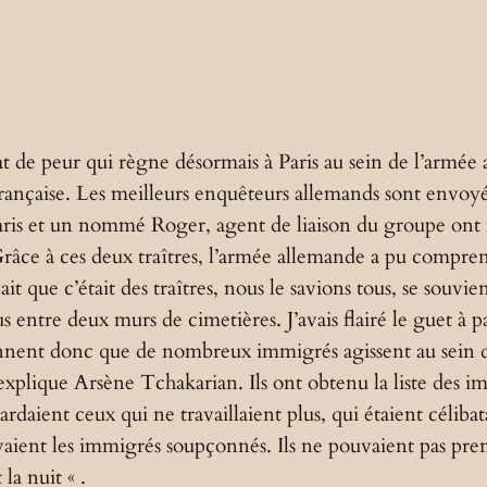
at de peur qui règne désormais à Paris au sein de l’armée 
e française. Les meilleurs enquêteurs allemands sont envo
e Paris et un nommé Roger, agent de liaison du groupe o
âce à ces deux traîtres, l’armée allemande a pu comprendr
t que c’était des traîtres, nous le savions tous, se souvi
tre deux murs de cimetières. J’avais flairé le guet à pans
ennent donc que de nombreux immigrés agissent au sein du
explique Arsène Tchakarian. Ils ont obtenu la liste des i
gardaient ceux qui ne travaillaient plus, qui étaient céliba
suivaient les immigrés soupçonnés. Ils ne pouvaient pas pren
 la nuit « .