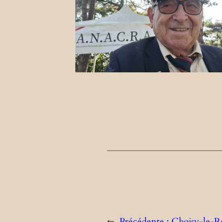
←
Précédente :
Choisy-le-R