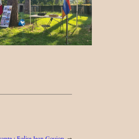
vante :
Eglise Jean Goujon
→