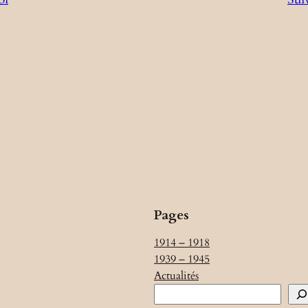
Pages
1914 – 1918
1939 – 1945
Actualités
R
e