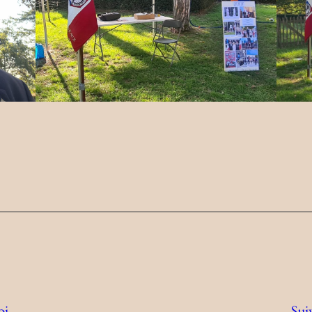
oi
Sui