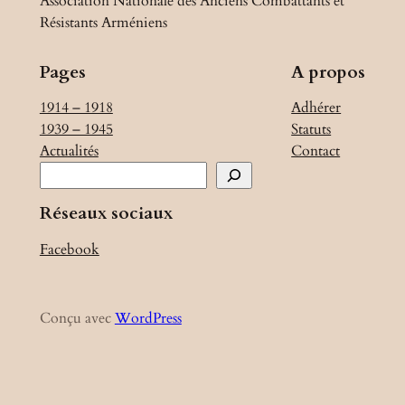
Association Nationale des Anciens Combattants et
Résistants Arméniens
Pages
A propos
1914 – 1918
Adhérer
1939 – 1945
Statuts
Actualités
Contact
R
e
Réseaux sociaux
c
h
Facebook
e
r
c
Conçu avec
WordPress
h
e
r