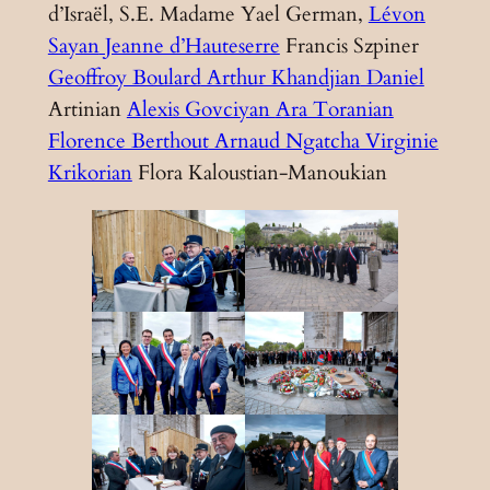
d’Israël, S.E. Madame Yael German,
Lévon
Sayan
Jeanne d’Hauteserre
Francis Szpiner
Geoffroy Boulard
Arthur Khandjian
Daniel
Artinian
Alexis Govciyan
Ara Toranian
Florence Berthout
Arnaud Ngatcha
Virginie
Krikorian
Flora Kaloustian-Manoukian