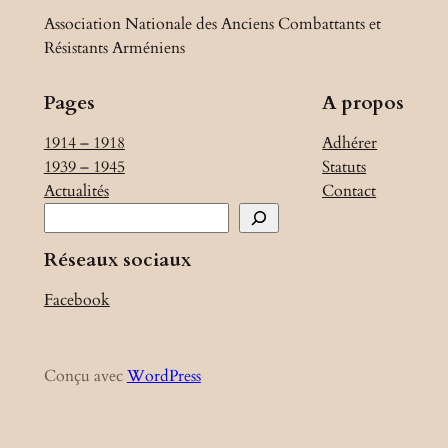
Association Nationale des Anciens Combattants et
Résistants Arméniens
Pages
A propos
1914 – 1918
Adhérer
1939 – 1945
Statuts
Actualités
Contact
R
e
Réseaux sociaux
c
h
Facebook
e
r
c
Conçu avec
WordPress
h
e
r